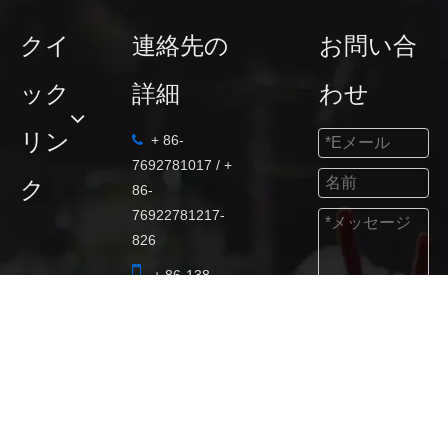
クイ
連絡先の
お問い合
ック
詳細
わせ
リン
+ 86-

7692781017 / +
ク
86-
76922781217-
826

+ 86-138-
2570-8565
送信

marketing@fdba
udio.com

53521752

+ 86-138-