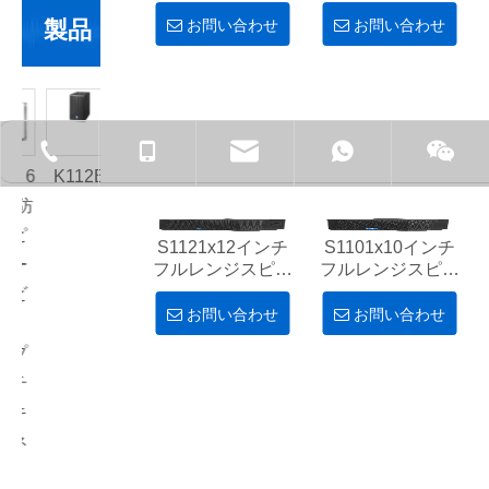
カーキャビネット
製品
お問い合わせ
お問い合わせ
+ 86-7692781017-826
+ 86-138-
6 6
K112B
DLA410
;防
2x10イ
ピ
ンチフ
S1121x12インチ
S1101x10インチ
ー
ルレン
フルレンジスピー
フルレンジスピー
カーキャビネット
カーキャビネット
ビ
ジ500W
お問い合わせ
お問い合わせ
ッ
ライン
プ
アレイ
チ
スピー
キ
カー
ネ
、