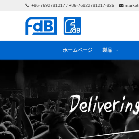
+86-7692781017 / +86-76922781217-826
market


ホームページ
製品