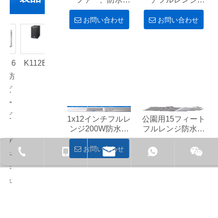
ピーカーキャビネ
150Wスタジアム
ット。
用防水スピーカ
お問い合わせ
お問い合わせ
ー、屋外スピーカ
ーキャビネット
6 6
K112B
DLA410
;防
2x10イ
ピ
ンチフ
ー
ルレン
ビ
ジ500W
1x12インチフルレ
公園用15フィート
ッ
ライン
ンジ200W防水ス
フルレンジ防水ス
ピーカー
ピーカーキャビネ
プ
アレイ
ット
お問い合わせ
お問い合わせ
+ 86-7692781017-826
+ 86-138-
チ
スピー
キ
カー
ネ
、
6