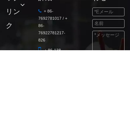
リン
+ 86-

7692781017 / +
ク
86-
76922781217-
826

+ 86-138-
2570-8565
送信

marketing@fdba
udio.com

53521752

+ 86-138-
2570-8565

Mowu Xincun
工業地区、
Wanjiang、