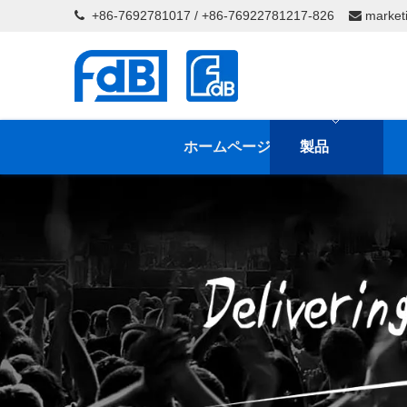
+86-7692781017 / +86-76922781217-826
market


ホームページ
製品