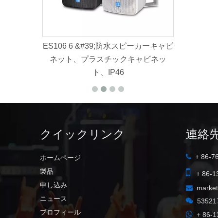
06 6 &#39;防水スピーカーキャビ
K112B
ット、プラスチックキャビネッ
ト、IP46
クイックリンク
連絡
+ 86-7

ホームページ

製品
+ 86-1
申し込み
marke

ニュース

53521
プロフィール

+ 86-1