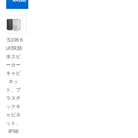
106 6
K112B
DLA410
#39;防
2x10イ
水スピ
ンチフ
ーカー
ルレン
キャビ
ジ500W
ネッ
ライン
ト、プ
アレイ
ラスチ
スピー
ックキ
カー
ャビネ
ット、
IP46