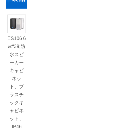
K112B
T
ES106 6
DLA410
&#39;防
2x10イ
水スピ
ンチフ
ーカー
ルレン
キャビ
ジ500W
ネッ
ライン
ト、プ
アレイ
ラスチ
スピー
ックキ
カー
ャビネ
ット、
IP46