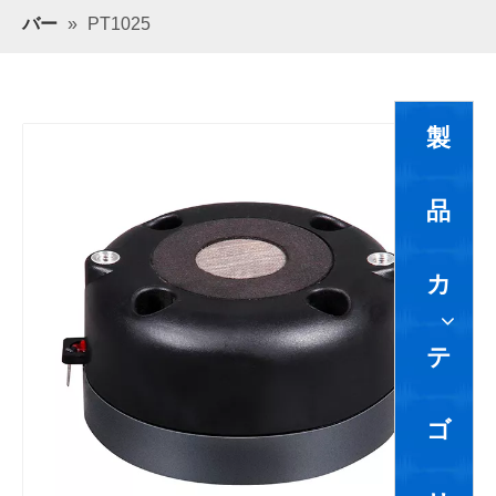
バー
»
PT1025
製
品
カ
テ
ゴ