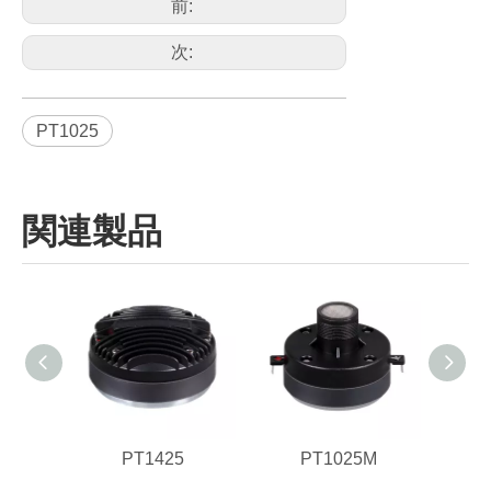
前:
次:
PT1025
関連製品
PT1425
PT1025M